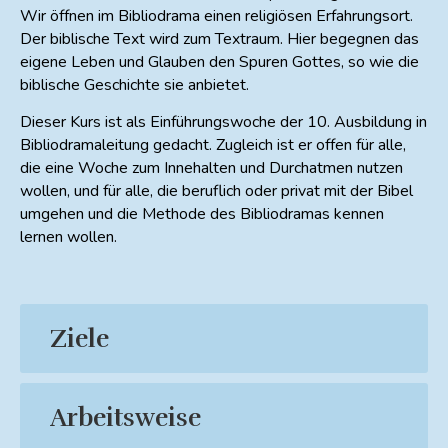
Wir öffnen im Bibliodrama einen religiösen Erfahrungsort.
Der biblische Text wird zum Textraum. Hier begegnen das
eigene Leben und Glauben den Spuren Gottes, so wie die
biblische Geschichte sie anbietet.
Dieser Kurs ist als Einführungswoche der 10. Ausbildung in
Bibliodramaleitung gedacht. Zugleich ist er offen für alle,
die eine Woche zum Innehalten und Durchatmen nutzen
wollen, und für alle, die beruflich oder privat mit der Bibel
umgehen und die Methode des Bibliodramas kennen
lernen wollen.
Ziele
Die eigene Biografie und den Alltag auf Gottes
Spuren hin untersuchen
Arbeitsweise
Verstecke Gottes im eigenen Leben, in der