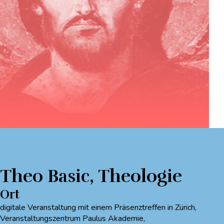
Theo Basic
,
Theologie
Ort
digitale Veranstaltung mit einem Präsenztreffen in Zürich,
Veranstaltungszentrum Paulus Akademie,