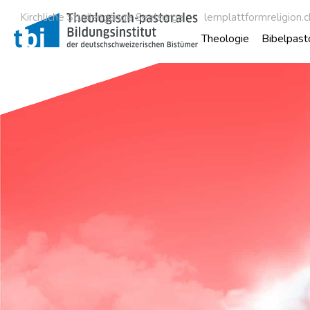
Kirchliche Studiengänge Seelsorge
lernplattformreligion.c
Theologie
Bibelpast